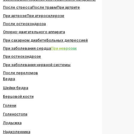
После стресса
После травм
При артрите
При артрозе
При атеросклерозе
После остеохондроза
Опорно-двигательного аппарата
При сахарном диабете
Больных депрессией
При заболевания сердца
При неврозах
При остеохондрозе
При заболевания нервной системы
После переломов
Бедра
Шейки бедра
Берцовой кости
Голени
Голеностопа
Лодыжка
Надколенника