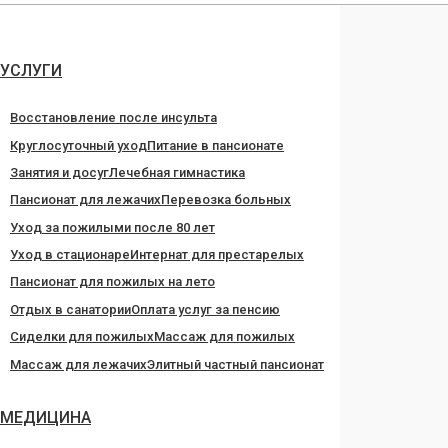
Перейти
к
содержанию
УСЛУГИ
Восстановление после инсульта
Круглосуточный уход
Питание в пансионате
Занятия и досуг
Лечебная гимнастика
Пансионат для лежачих
Перевозка больных
Уход за пожилыми после 80 лет
Уход в стационаре
Интернат для престарелых
Пансионат для пожилых на лето
Отдых в санатории
Оплата услуг за пенсию
Сиделки для пожилых
Массаж для пожилых
Массаж для лежачих
Элитный частный пансионат
МЕДИЦИНА