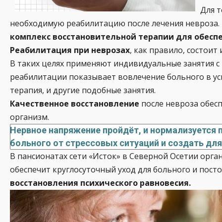
Для т
необходимую реабилитацию после лечения невроза.
комплекс восстановительной терапии для обесп
Реабилитация при неврозах
, как правило, состои
В таких целях применяют индивидуальные занятия с 
реабилитации показывает вовлечение больного в ус
терапия, и другие подобные занятия.
Качественное восстановление
после невроза обесп
организм.
Нервное напряжение пройдёт, и нормализуется п
больного от стрессовых ситуаций и создать дл
В пансионатах сети «Исток» в Северной Осетии орг
обеспечит круглосуточный уход для больного и пост
восстановления психического равновесия.