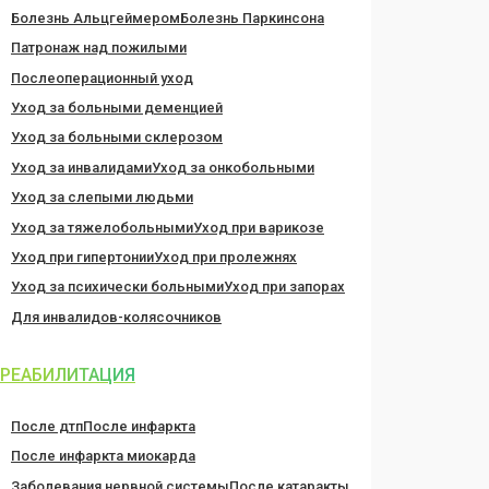
Болезнь Альцгеймером
Болезнь Паркинсона
Патронаж над пожилыми
Послеоперационный уход
Уход за больными деменцией
Уход за больными склерозом
Уход за инвалидами
Уход за онкобольными
Уход за слепыми людьми
Уход за тяжелобольными
Уход при варикозе
Уход при гипертонии
Уход при пролежнях
Уход за психически больными
Уход при запорах
Для инвалидов-колясочников
РЕАБИЛИТАЦИЯ
После дтп
После инфаркта
После инфаркта миокарда
Заболевания нервной системы
После катаракты