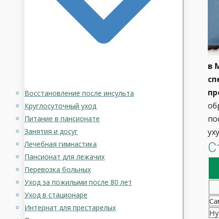
в 
сп
пр
Восстановление после инсульта
об
Круглосуточный уход
по
Питание в пансионате
Занятия и досуг
ух
Лечебная гимнастика
С
Пансионат для лежачих
Перевозка больных
Уход за пожилыми после 80 лет
Уход в стационаре
Са
Интернат для престарелых
Ну