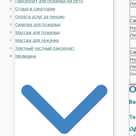
Пансионат для пожилых на лето
Ле
Отдых в санатории
Оплата услуг за пенсию
Са
Сиделки для пожилых
Ну
Массаж для пожилых
Ле
Массаж для лежачих
Элитный частный пансионат
Са
Медицина
Ну
Ле
Око
О
Ва
Те
Оф