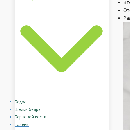
Вт
От
Ра
Бедра
Шейки бедра
Берцовой кости
Голени