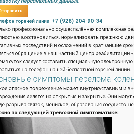
работку персональных данных.
+7 (928) 204-90-34
лефон горячей линии:
лько профессионально осуществлённая комплексная р
лностью восстановиться, нормализовать прежнюю дви
гативных последствий и осложнений в кратчайшие срок
ляться обращение в наш частный центр реабилитации «И
емя суток следует составить специальную электронную 
ратиться на телефон нашей бесплатной горячей линии.
сновные симптомы перелома коле
кое опасное повреждение может внутрисуставным и вне
вреждения делятся на открытые и закрытые. Они могут
де разрыва связок, менисков, образования сосудисто-н
жно по следующей тревожной симптоматике: