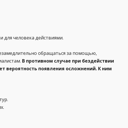
 для человека действиями.
незамедлительно обращаться за помощью,
иалистам.
В противном случае при бездействии
ет вероятность появления осложнений. К ним
тур.
х.