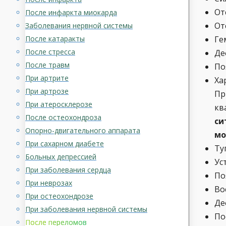
От
После инфаркта миокарда
От
Заболевания нервной системы
После катаракты
Ге
После стресса
Де
После травм
По
При артрите
Ха
При артрозе
Пр
При атеросклерозе
кв
После остеохондроза
си
Опорно-двигательного аппарата
мо
При сахарном диабете
Ту
Больных депрессией
Ус
При заболевания сердца
По
При неврозах
Во
При остеохондрозе
Де
При заболевания нервной системы
По
После переломов