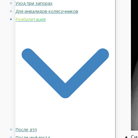
Уход при запорах
Для инвалидов-колясочников
Реабилитация
После дтп
Си
После инфаркта