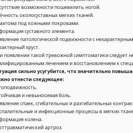
сутствие возможности пошевелить ногой.
ёчность околосуставных мягких тканей.
матома под кожными покровами.
формация суставного элемента.
явление патологической подвижности с нехарактерными
рактерный хруст.
и появлении такой тревожной симптоматики следует 
алифицированным лечением и восстановлением к спец
туация сильно усугубится, что значительно повыша
жно отнести следующее:
гоподвижность.
тойчивая и невыносимая боль.
явление спаек, сгибательных и разгибательных контрак
спалительные и инфекционные процессы в мягких тканя
формация колена.
сттравматический артроз.