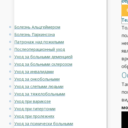
об
Те
Болезнь Альцгеймером
То
Болезнь Паркинсона
по
Патронаж над пожилыми
не
Послеоперационный уход
яв
Уход за больными деменцией
вр
Уход за больными склерозом
об
Уход за инвалидами
О
Уход за онкобольными
Та
Уход за слепыми людьми
по
Уход за тяжелобольными
ви
Уход при варикозе
мо
Уход при гипертонии
Уход при пролежнях
Уход за психически больными