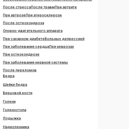
После стресса
После травм
При артрите
При артрозе
При атеросклерозе
После остеохондроза
Опорно-двигательного аппарата
При сахарном диабете
Больных депрессией
При заболевания сердца
При неврозах
При остеохондрозе
При заболевания нервной системы
После переломов
Бедра
Шейки бедра
Берцовой кости
Голени
Голеностопа
Лодыжка
Надколенника