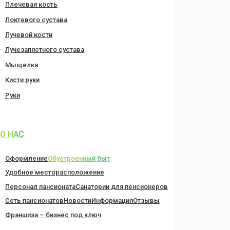
Плечевая кость
Локтевого сустава
Лучевой кости
Лучезапястного сустава
Мыщелка
Кисти руки
Руки
О НАС
Оформление
Обустроенный быт
Удобное месторасположение
Персонал пансионата
Санатории для пенсионеров
Сеть пансионатов
Новости
Информация
Отзывы
Франшиза – бизнес под ключ