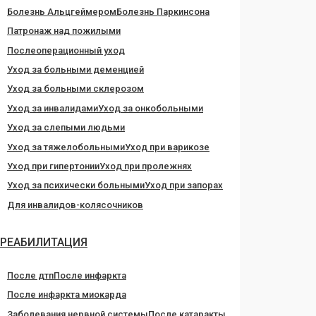
Болезнь Альцгеймером
Болезнь Паркинсона
Патронаж над пожилыми
Послеоперационный уход
Уход за больными деменцией
Уход за больными склерозом
Уход за инвалидами
Уход за онкобольными
Уход за слепыми людьми
Уход за тяжелобольными
Уход при варикозе
Уход при гипертонии
Уход при пролежнях
Уход за психически больными
Уход при запорах
Для инвалидов-колясочников
РЕАБИЛИТАЦИЯ
После дтп
После инфаркта
После инфаркта миокарда
Заболевания нервной системы
После катаракты