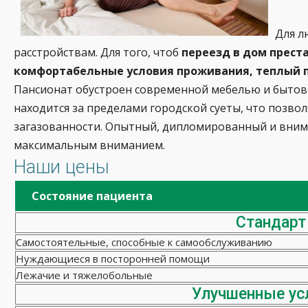
Для л
расстройствам. Для того, чтоб
переезд в дом прест
комфортабельные условия проживания, теплый п
Пансионат обустроен современной мебелью и бытов
находится за пределами городской суеты, что позво
загазованности. Опытный, дипломированный и вни
максимальным вниманием.
Наши цены
Состояние пациента
Стандарт
Самостоятельные, способные к самообслуживанию
Нуждающиеся в посторонней помощи
Лежачие и тяжелобольные
Улучшенные ус