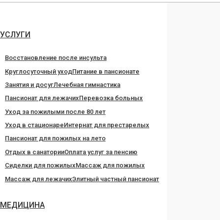
Перейти
к
содержанию
УСЛУГИ
Восстановление после инсульта
Круглосуточный уход
Питание в пансионате
Занятия и досуг
Лечебная гимнастика
Пансионат для лежачих
Перевозка больных
Уход за пожилыми после 80 лет
Уход в стационаре
Интернат для престарелых
Пансионат для пожилых на лето
Отдых в санатории
Оплата услуг за пенсию
Сиделки для пожилых
Массаж для пожилых
Массаж для лежачих
Элитный частный пансионат
МЕДИЦИНА