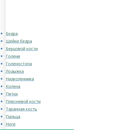
Бедра
Шейки бедра
Берцовой кости
Голени
Голеностопа
Лодыжка
Надколенника
Колена
Пятки
Плюсневой кости
Таранная кость
Пальца
Ноги