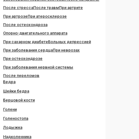
После стресса
После травм
При артрите
При артрозе
При атеросклерозе
После остеохондроза
Опорно-двигательного аппарата
При сахарном диабете
Больных депрессией
При заболевания сердца
При неврозах
При остеохондрозе
При заболевания нервной системы
После переломов
Бедра
Шейки бедра
Берцовой кости
Голени
Голеностопа
Лодыжка
Надколенника