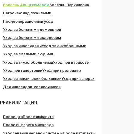
Болезнь Альцгеймером
Болезнь Паркинсона
Патронаж над пожилыми
Послеоперационный уход
Уход за больными деменцией
Уход за больными склерозом
Уход за инвалидами
Уход за онкобольными
Уход за слепыми людьми
Уход за тяжелобольными
Уход при варикозе
Уход при гипертонии
Уход при пролежнях
Уход за психически больными
Уход при запорах
Для инвалидов-колясочников
РЕАБИЛИТАЦИЯ
После дтп
После инфаркта
После инфаркта миокарда
Заболевания нервной системы
После катаракты