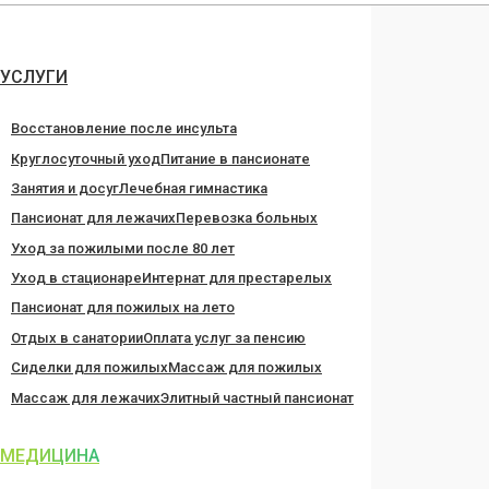
Перейти
к
содержанию
УСЛУГИ
Восстановление после инсульта
Круглосуточный уход
Питание в пансионате
Занятия и досуг
Лечебная гимнастика
Пансионат для лежачих
Перевозка больных
Уход за пожилыми после 80 лет
Уход в стационаре
Интернат для престарелых
Пансионат для пожилых на лето
Отдых в санатории
Оплата услуг за пенсию
Сиделки для пожилых
Массаж для пожилых
Массаж для лежачих
Элитный частный пансионат
МЕДИЦИНА