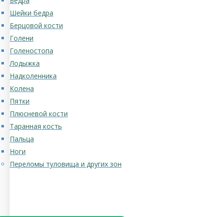
Бедра
Шейки бедра
Берцовой кости
Голени
Голеностопа
Лодыжка
Надколенника
Колена
Пятки
Плюсневой кости
Таранная кость
Пальца
Ноги
Переломы туловища и других зон