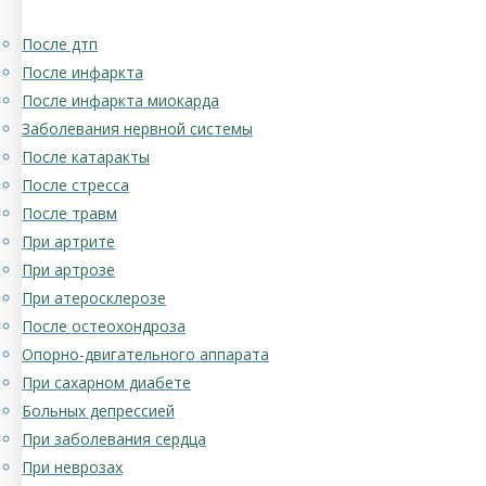
После дтп
После инфаркта
После инфаркта миокарда
Заболевания нервной системы
После катаракты
После стресса
После травм
При артрите
При артрозе
При атеросклерозе
После остеохондроза
Опорно-двигательного аппарата
При сахарном диабете
Больных депрессией
При заболевания сердца
При неврозах