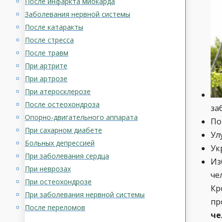
После инфаркта миокарда
Заболевания нервной системы
После катаракты
После стресса
После травм
При артрите
При артрозе
При атеросклерозе
После остеохондроза
за
Опорно-двигательного аппарата
По
При сахарном диабете
Ул
Больных депрессией
Ук
При заболевания сердца
Из
При неврозах
че
При остеохондрозе
Кр
При заболевания нервной системы
пр
После переломов
че