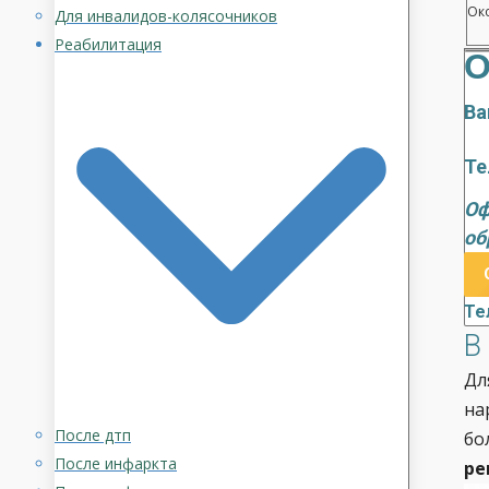
Око
Для инвалидов-колясочников
Реабилитация
О
Ва
Те
Оф
об
Те
В
Дл
на
После дтп
бо
После инфаркта
ре