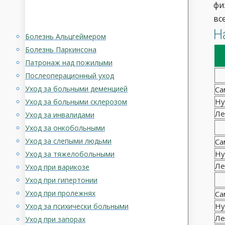
фи
вс
Н
Болезнь Альцгеймером
Болезнь Паркинсона
Патронаж над пожилыми
Послеоперационный уход
Уход за больными деменцией
Са
Ну
Уход за больными склерозом
Ле
Уход за инвалидами
Уход за онкобольными
Уход за слепыми людьми
Са
Ну
Уход за тяжелобольными
Ле
Уход при варикозе
Уход при гипертонии
Уход при пролежнях
Са
Ну
Уход за психически больными
Ле
Уход при запорах