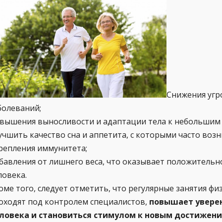
Снижения угр
болеваний;
вышения выносливости и адаптации тела к небольшим 
учшить качество сна и аппетита, с которыми часто воз
репления иммунитета;
бавления от лишнего веса, что оказывает положительн
ловека.
оме того, следует отметить, что регулярные занятия ф
оходят под контролем специалистов,
повышает уверен
ловека и становиться стимулом к новым достижени