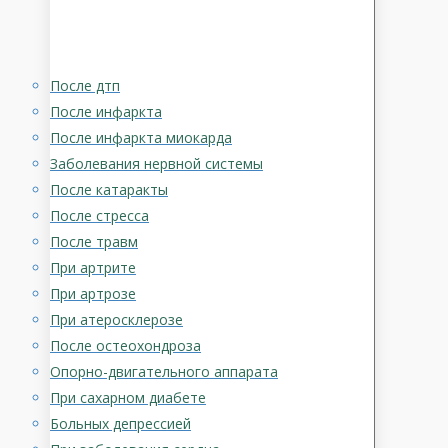
После дтп
После инфаркта
После инфаркта миокарда
Заболевания нервной системы
После катаракты
После стресса
После травм
При артрите
При артрозе
При атеросклерозе
После остеохондроза
Опорно-двигательного аппарата
При сахарном диабете
Больных депрессией