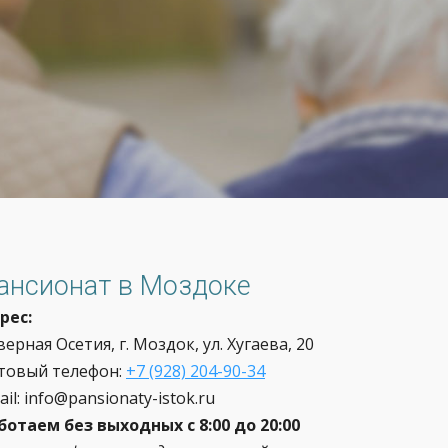
ансионат в Моздоке
рес:
верная Осетия, г. Моздок
, ул. Хугаева, 20
товый телефон:
+7 (928) 204-90-34
ail: info@pansionaty-istok.ru
ботаем без выходных
с 8:00 до 20:00