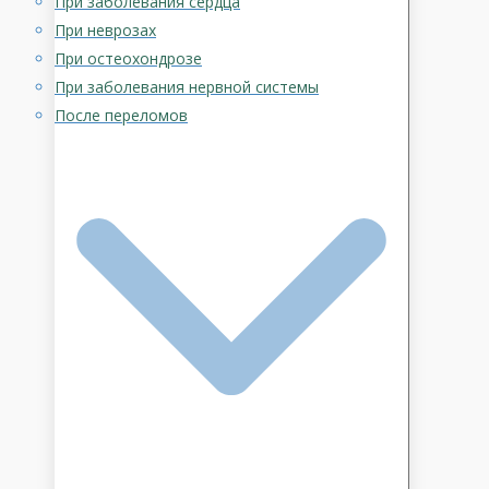
При заболевания сердца
При неврозах
При остеохондрозе
При заболевания нервной системы
После переломов