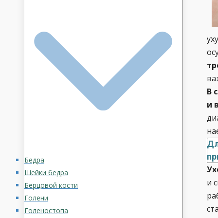
ух
ос
тр
ва
В 
и 
ди
на
Дл
пр
Бедра
Ух
Шейки бедра
и 
Берцовой кости
ра
Голени
ст
Голеностопа