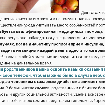
Для того, чт
удшения качества его жизни и не получит плохих послед
уществлении ухода учитывать много особенностей прот
ебуется квалифицированная медицинская помощь
.
жно регулярно наблюдаться у специалистов и своеврем
случаях, когда диабетику прописан приём инсулина
вводить инъекции каждый день в одно и то же вре
абетика в любой момент может ухудшиться, поэтому не
едине на длительное время.
я родственников важно освоить навыки оказания 
и себе телефон, чтобы можно было в случае нео
од за человеком с сахарным диабетом занимает мн
сил. В большинстве случаев, родственники и близкие бо
боты и другой социальной активности, уделив всё своё
авить себя и свою семью перед таким тяжёлым выборо