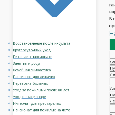
гл
на
В 
ор
Н
Восстановление после инсульта
Круглосуточный уход
Питание в пансионате
Са
Занятия и досуг
Ну
Лечебная гимнастика
Ле
Пансионат для лежачих
Перевозка больных
Са
Уход за пожилыми после 80 лет
Ну
Уход в стационаре
Ле
Интернат для престарелых
Пансионат для пожилых на лето