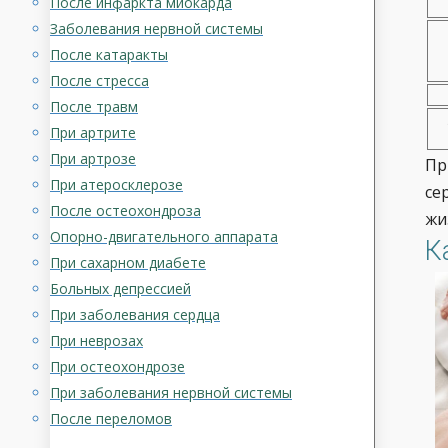
После инфаркта миокарда
Заболевания нервной системы
После катаракты
После стресса
После травм
При артрите
При артрозе
Пр
При атеросклерозе
се
После остеохондроза
жи
Опорно-двигательного аппарата
К
При сахарном диабете
Больных депрессией
При заболевания сердца
При неврозах
При остеохондрозе
При заболевания нервной системы
После переломов