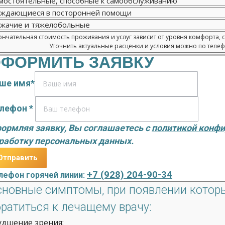
мостоятельные, способные к самообслуживанию
ждающиеся в посторонней помощи
жачие и тяжелобольные
нчательная стоимость проживания и услуг зависит от уровня комфорта, 
Уточнить актуальные расценки и условия можно по телефо
ФОРМИТЬ ЗАЯВКУ
ше имя*
лефон *
ормляя заявку, Вы соглашаетесь с
политикой конф
работку персональных данных.
+7 (928) 204-90-34
лефон горячей линии:
сновные симптомы, при появлении котор
братиться к лечащему врачу:
удшение зрения;