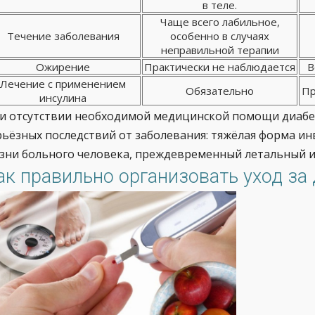
в теле.
Чаще всего лабильное,
Течение заболевания
особенно в случаях
неправильной терапии
Ожирение
Практически не наблюдается
В
Лечение с применением
Обязательно
Пр
инсулина
и отсутствии необходимой медицинской помощи диабет
рьёзных последствий от заболевания: тяжёлая форма ин
зни больного человека, преждевременный летальный и
ак правильно организовать уход за